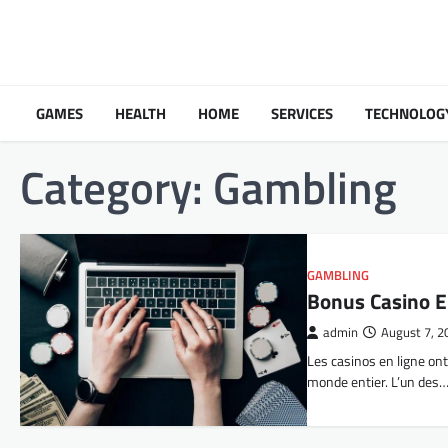
Skip
to
content
GAMES
HEALTH
HOME
SERVICES
TECHNOLOG
Category:
Gambling
GAMBLING
Bonus Casino E
admin
August 7, 2
Les casinos en ligne on
monde entier. L’un des