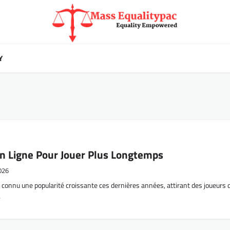
Y
n Ligne Pour Jouer Plus Longtemps
026
t connu une popularité croissante ces dernières années, attirant des joueurs 
…